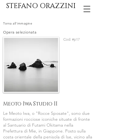
STEFANO ORAZZINI
Torna all'immagine
Opera selezionata
Cod:
#p17
Meoto Iwa Studio II
Le Meoto Iwa, o "Rocce Sposate", sono due
formazioni rocciose iconiche situate di fronte
al Santuario di Futami Okitama nella
Prefettura di Mie, in Giappone. Posto sulla
costa orientale della penisola di Ise, vicino alla