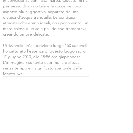
in coincidenza con l'alta marea. Questo mi ha
permesso di immortalare le rocce nel loro
aspetto più suggestivo, separate da una
distesa d'acqua tranquilla. Le condizioni
atmosferiche erano ideali, con poco vento, un
mare calmo e un sole pallido che tramontava,
creando ombre delicate.
Utilizzando un'esposizione lunga 150 secondi,
ho catturato l'essenza di questo luogo sacro il
1° giugno 2010, alle 18:56 ora giapponese.
L'immagine risultante esprime la bellezza
senza tempo e il significato spirituale delle
Meoto Iwa.
Opzioni di
acquisto
Acquista stampe e Wall Art