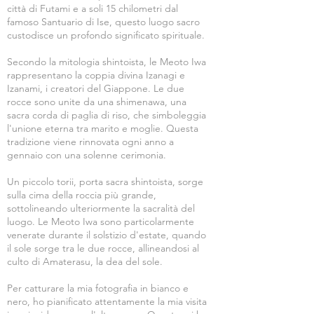
città di Futami e a soli 15 chilometri dal
famoso Santuario di Ise, questo luogo sacro
custodisce un profondo significato spirituale.
Secondo la mitologia shintoista, le Meoto Iwa
rappresentano la coppia divina Izanagi e
Izanami, i creatori del Giappone. Le due
rocce sono unite da una shimenawa, una
sacra corda di paglia di riso, che simboleggia
l'unione eterna tra marito e moglie. Questa
tradizione viene rinnovata ogni anno a
gennaio con una solenne cerimonia.
Un piccolo torii, porta sacra shintoista, sorge
sulla cima della roccia più grande,
sottolineando ulteriormente la sacralità del
luogo. Le Meoto Iwa sono particolarmente
venerate durante il solstizio d'estate, quando
il sole sorge tra le due rocce, allineandosi al
culto di Amaterasu, la dea del sole.
Per catturare la mia fotografia in bianco e
nero, ho pianificato attentamente la mia visita