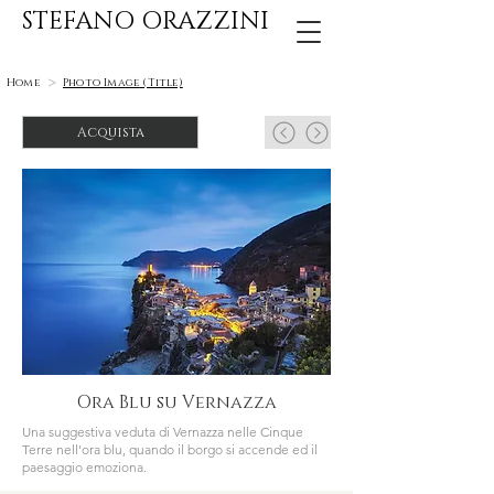
STEFANO ORAZZINI
>
Home
Photo Image (Title)
Acquista
Ora Blu su Vernazza
Una suggestiva veduta di Vernazza nelle Cinque
Terre nell'ora blu, quando il borgo si accende ed il
paesaggio emoziona.