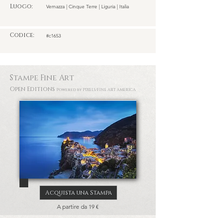
Luogo:
Vernazza | Cinque Terre | Liguria | Italia
Codice:
#c1653
Stampe Fine Art
Open Editions
Powered by PIXELS
/FINE ART AMERICA
Acquista una Stampa
A partire da 19 €