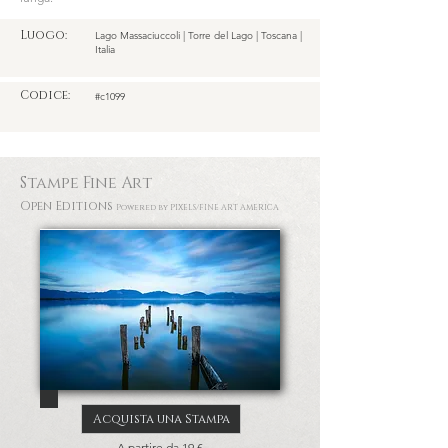
Luogo:
Lago Massaciuccoli | Torre del Lago | Toscana |
Italia
Codice:
#c1099
Stampe Fine Art
Open Editions
Powered by PIXELS
/FINE ART AMERICA
Acquista una Stampa
A partire da 19 €