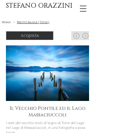
STEFANO ORAZZINI
>
Home
Photo Image (Title)
Acquista
Il Vecchio Pontile ed il Lago
Massaciuccoli
I resti del vecchio molo di legno di Torre del Lago
nel Lago di Massaciuccoli, in una fotografia a posa
lunga.