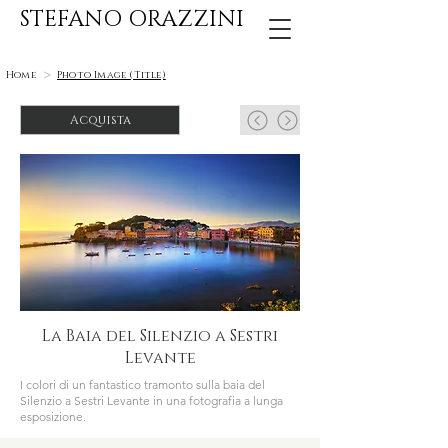
STEFANO ORAZZINI
>
Home
Photo Image (Title)
Acquista
La Baia del Silenzio a Sestri
Levante
I colori di un fantastico tramonto sulla baia del
Silenzio a Sestri Levante in una fotografia a lunga
esposizione.