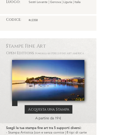
Luogo:
Sestri Levante | Genova | Liguria | Italia
Codice:
#c2358
Stampe Fine Art
Open Editions
Powered by PIXELS
/FINE ART AMERICA
Acquista una Stampa
A partire da 19 €
Scegli la tua stampa fine art tra 5 supporti diversi:
- Stampa Artistica (con e senza cornice | 8 tipi di carte