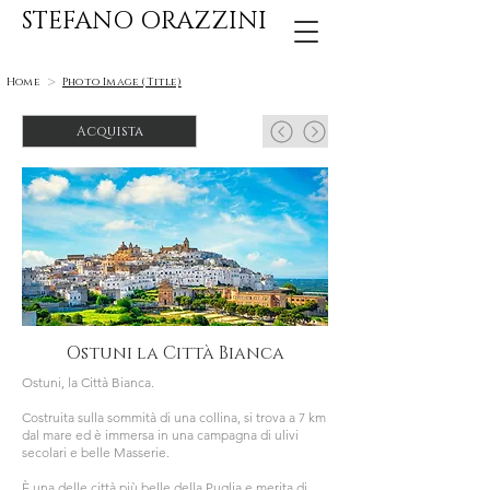
STEFANO ORAZZINI
>
Home
Photo Image (Title)
Acquista
Ostuni la Città Bianca
Ostuni, la Città Bianca.
Costruita sulla sommità di una collina, si trova a 7 km
dal mare ed è immersa in una campagna di ulivi
secolari e belle Masserie.
È una delle città più belle della Puglia e merita di