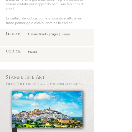
essere visitata passeggiando per il suo labirinto di
vicoli.
La cattedrale gotica, come in questo scatto in un
tardo pomeriggio estivo, domina lo skyline.
Luogo:
Ostuni | Brindisi | Puglia | Europe
Codice:
#c3588
Stampe Fine Art
Open Editions
Powered by PIXELS
/FINE ART AMERICA