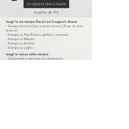
Acquista una Stampa
A partire da 19 €
Scegli la tua stampa fine art tra 5 supporti diversi:
- Stampa Artistica (con e senza cornice | 8 tipi di carte
diverse)
- Stampa su Tela (finitura gallery o museum)
- Stampa su Metallo
- Stampa su Acrilico
- Stampa su Legno
Scegli la misura della stampa:
-
Orizzontale
e
verticale
con dimensioni:
da 14x20 cm fino a 180x120 cm
-
Quadrata
con dimensioni:
da 20x20 cm fino a 120x120 cm