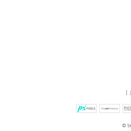
I
© St