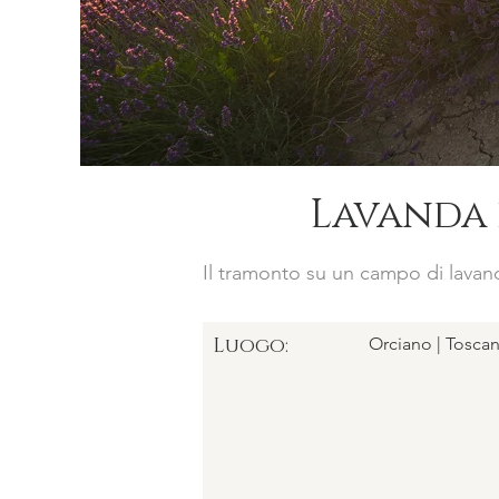
Lavanda 
Il tramonto su un campo di lavan
Luogo:
Orciano | Toscana