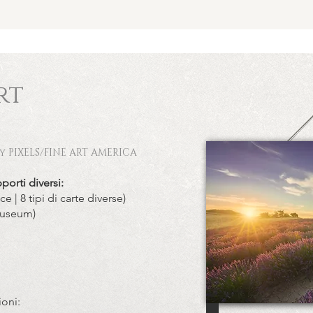
rt
 PIXELS
/FINE ART AMERICA
porti diversi:
e | 8 tipi di carte diverse)
 museum)
oni: